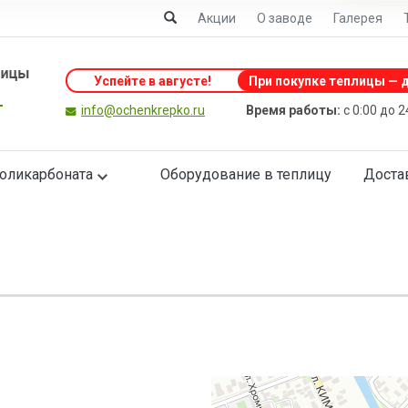
Акции
О заводе
Галерея
Успейте в августе
!
При покупке теплицы — д
info@ochenkrepko.ru
Время работы:
с 0:00 до 
поликарбоната
Оборудование в теплицу
Доста