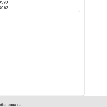
0593
3062
обы оплаты