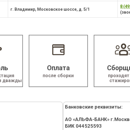
8 (4
г. Владимир, Московское шоссе, д. 5/1
(зво
оль
Оплата
Сборщ
ктация
после сборки
проходят
ся дважды
стажиро
Банковские реквизиты:
АО «АЛЬФА-БАНК» г.Москв
БИК 044525593