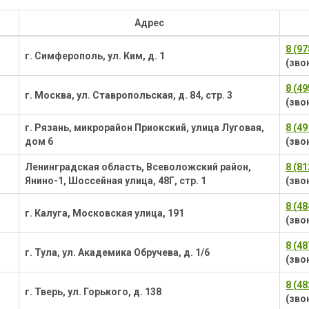
Адрес
8 (9
г. Симферополь, ул. Ким, д. 1
(зво
8 (4
г. Москва, ул. Ставропольская, д. 84, стр. 3
(зво
г. Рязань, микрорайон Приокский, улица Луговая,
8 (4
дом 6
(зво
Ленинградская область, Всеволожский район,
8 (8
Янино-1, Шоссейная улица, 48Г, стр. 1
(зво
8 (4
г. Калуга, Московская улица, 191
(зво
8 (4
г. Тула, ул. Академика Обручева, д. 1/6
(зво
8 (4
г. Тверь, ул. Горького, д. 138
(зво