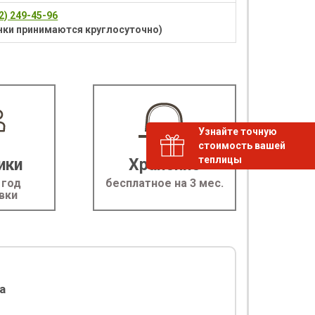
92) 249-45-96
нки принимаются круглосуточно)
Узнайте точную
стоимость вашей
теплицы
ики
Хранение
 год
бесплатное на 3 мес.
вки
а