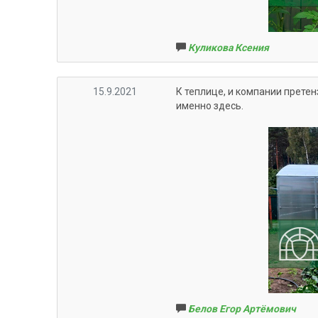
Куликова Ксения
15.9.2021
К теплице, и компании прете
именно здесь.
Белов Егор Артёмович