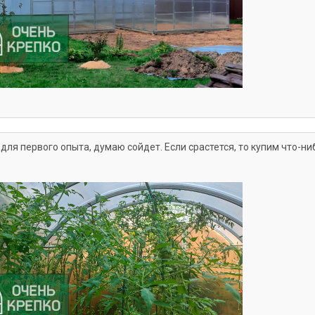
для первого опыта, думаю сойдет. Если срастется, то купим что-ни