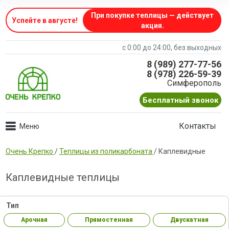
При покупке теплицы — действует
Успейте в августе
!
акция.
с 0:00 до 24:00, без выходных
8 (989) 277-77-56
8 (978) 226-59-39
Симферополь
Бесплатный звонок
Контакты
Очень Крепко
/
Теплицы из поликарбоната
/
Каплевидные
Каплевидные теплицы
Тип
Арочная
Прямостенная
Двускатная